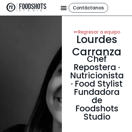
Contáctanos
Regresar a equipo
Lourdes
Carranza
Chef
Repostera ·
Nutricionista
· Food Stylist
Fundadora
de
Foodshots
Studio