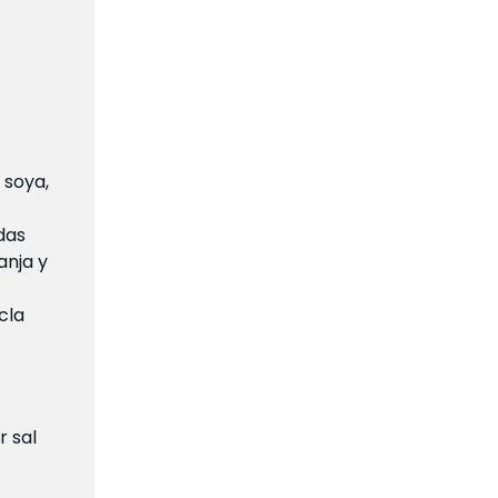
 soya,
das
anja y
cla
r sal