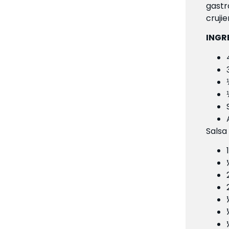
gastr
crujie
INGR
Salsa