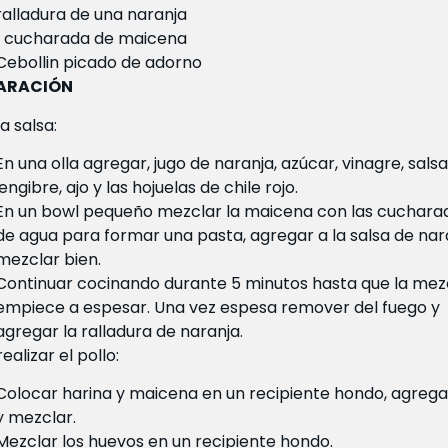
ralladura de una naranja
1 cucharada de maicena
Cebollin picado de adorno
ARACIÓN
a salsa:
En una olla agregar, jugo de naranja, azúcar, vinagre, salsa
jengibre, ajo y las hojuelas de chile rojo.
En un bowl pequeño mezclar la maicena con las cuchara
de agua para formar una pasta, agregar a la salsa de nar
mezclar bien.
Continuar cocinando durante 5 minutos hasta que la mez
empiece a espesar. Una vez espesa remover del fuego y
agregar la ralladura de naranja.
ealizar el pollo:
Colocar harina y maicena en un recipiente hondo, agrega
y mezclar.
Mezclar los huevos en un recipiente hondo.