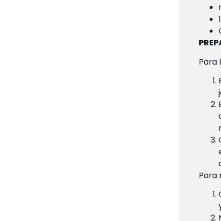
PREP
Para l
Para r