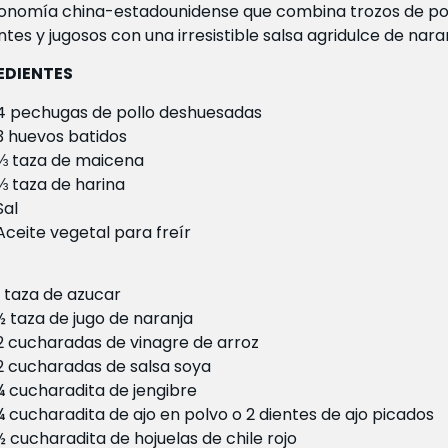
onomía china-estadounidense que combina trozos de po
ntes y jugosos con una irresistible salsa agridulce de nara
EDIENTES
4 pechugas de pollo deshuesadas
3 huevos batidos
⅓ taza de maicena
⅓ taza de harina
Sal
Aceite vegetal para freír
1 taza de azucar
½ taza de jugo de naranja
2 cucharadas de vinagre de arroz
2 cucharadas de salsa soya
¼ cucharadita de jengibre
¼ cucharadita de ajo en polvo o 2 dientes de ajo picados
½ cucharadita de hojuelas de chile rojo