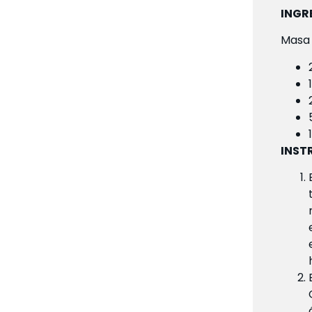
INGR
Masa
INST