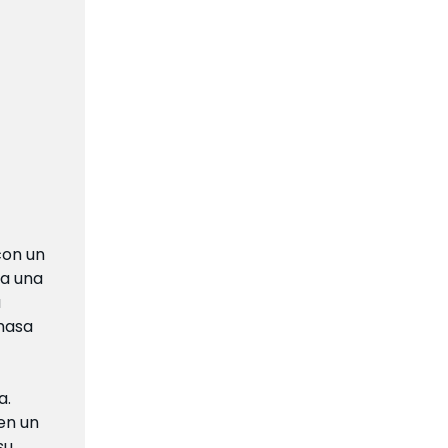
con un
 a una
a
 masa
a.
 en un
su