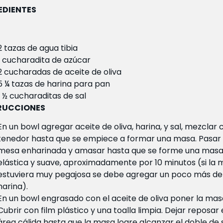
EDIENTES
2 tazas de agua tibia
1 cucharadita de azúcar
2 cucharadas de aceite de oliva
5 ¼ tazas de harina para pan
1 ½ cucharaditas de sal
RUCCIONES
En un bowl agregar aceite de oliva, harina, y sal, mezclar 
tenedor hasta que se empiece a formar una masa. Pasar
mesa enharinada y amasar hasta que se forme una mas
elástica y suave, aproximadamente por 10 minutos (si la
estuviera muy pegajosa se debe agregar un poco más de
harina).
En un bowl engrasado con el aceite de oliva poner la mas
Cubrir con film plástico y una toalla limpia. Dejar reposar
área cálida hasta que la masa logre alcanzar el doble de 